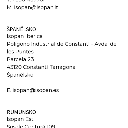
M. isopan@isopan.it
ŠPANĚLSKO
Isopan Iberica
Poligono Industrial de Constantí - Avda. de
les Puntes
Parcela 23
43120 Constantí Tarragona
Španělsko
E. isopan@isopan.es
RUMUNSKO
Isopan Est
Șos.de Centură 109