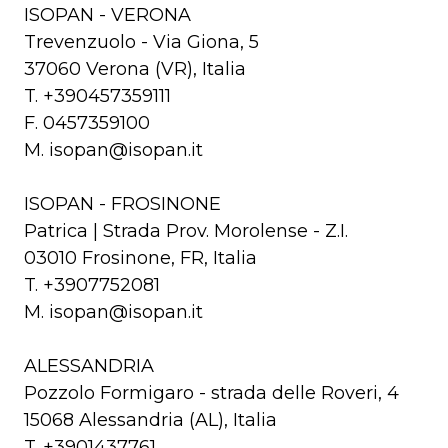
ISOPAN - VERONA
Trevenzuolo - Via Giona, 5
37060 Verona (VR), Italia
T. +390457359111
F. 0457359100
M. isopan@isopan.it
ISOPAN - FROSINONE
Patrica | Strada Prov. Morolense - Z.I.
03010 Frosinone, FR, Italia
T. +3907752081
M. isopan@isopan.it
ALESSANDRIA
Pozzolo Formigaro - strada delle Roveri, 4
15068 Alessandria (AL), Italia
T. +3901437761