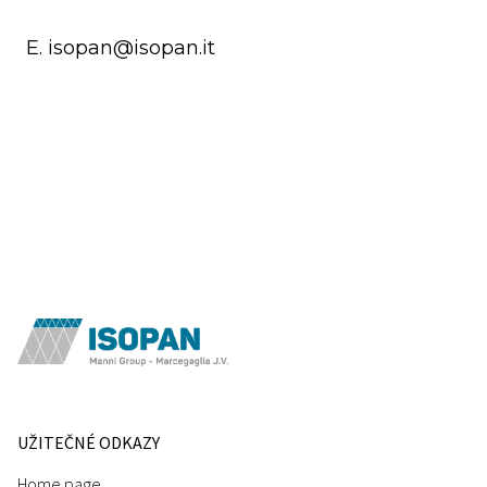
E. isopan@isopan.it
UŽITEČNÉ ODKAZY
Home page