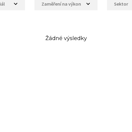
iál
Zaměření na výkon
Sektor
Žádné výsledky