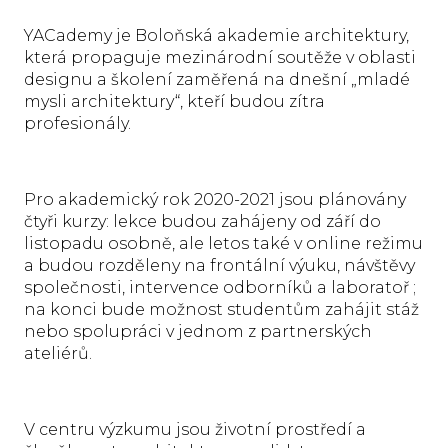
YACademy je Boloňská akademie architektury,
která propaguje mezinárodní soutěže v oblasti
designu a školení zaměřená na dnešní „mladé
mysli architektury“, kteří budou zítra
profesionály.
Pro akademický rok 2020-2021 jsou plánovány
čtyři kurzy: lekce budou zahájeny od září do
listopadu osobně, ale letos také v online režimu
a budou rozděleny na frontální výuku, návštěvy
společnosti, intervence odborníků a laboratoř ;
na konci bude možnost studentům zahájit stáž
nebo spolupráci v jednom z partnerských
ateliérů.
V centru výzkumu jsou životní prostředí a