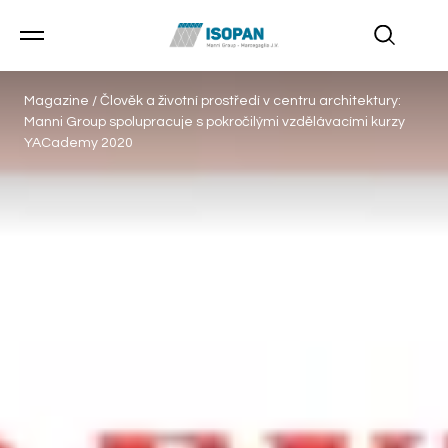
Magazine
/
Člověk a životní prostředí v centru architektury:
Manni Group spolupracuje s pokročilými vzdělávacími kurzy
YACademy 2020