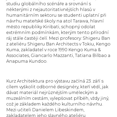
studiu globálního scénáře a srovnání s
některými z nejautoritativnějších hlasů v
humanitárním sektoru se studenti uplatní při
návrhu mateřské školy na atol Tarawa, hlavní
město republiky Kiribati, schopný odolat
extrémním podmínkám, kterým tento přírodní
ráj stále častěji čelí. Mezi profesory: Shigeru Ban
z ateliéru Shigeru Ban Architects v Tokiu, Kengo
Kuma, zakladatel v roce 1990 Kengo Kuma &
Associates, Giancarlo Mazzanti, Tatiana Bilbao a
Anapuma Kundoo.
Kurz Architektura pro výstavu začíná 23. září s
cílem vyškolit odborné designéry, kteří vědí, jak
dávat materiál nejrůznějším uměleckým a
muzeálním cestám, vylepšovat příběh, vždy jiný,
což je základem každého kulturního návrhu.
Mezi učiteli Danielem Libeskindem,
zakladatelem jeho slavného ateliéru