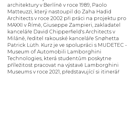
architektury v Berlíně v roce 1989, Paolo
Matteuzzi, který nastoupil do Zaha Hadid
Architects v roce 2002 při práci na projektu pro
MAXXI v Římě, Giuseppe Zampieri, zakladatel
kanceláře David Chipperfield's Architects v
Miláně, ředitel rakouské kanceláře Snøhetta
Patrick Lüth. Kurz je ve spolupráci s MUDETEC -
Museum of Automobili Lamborghini
Technologies, která studentům poskytne
příležitost pracovat na výstavě Lamborghini
Museums v roce 2021, představující si itinerář
muzea zaměřený na vyprávění příběhu, inovace
a identity jednoho z nejvíce slavný ve světě.
Dva kurzy začínající v listopadu se vztahují ze
dvou různých pohledů na krajinu a životní
prostředí.