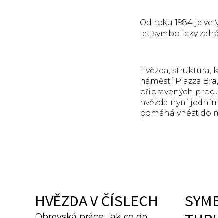
Od roku 1984 je ve 
let symbolicky zahá
Hvězda, struktura, 
náměstí Piazza Bra
připravených produk
hvězda nyní jedním
pomáhá vnést do m
HVĚZDA V ČÍSLECH
SYMB
Obrovská práce, jak co do