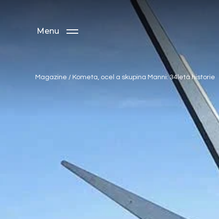
Menu
Magazine
/
Kometa, ocel a skupina Manni: 34letá historie