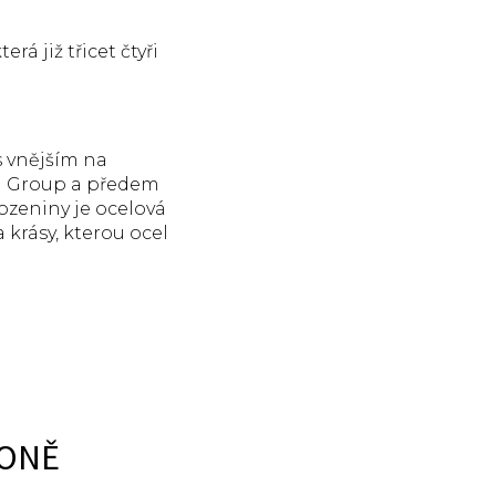
á již třicet čtyři
s vnějším na
ni Group a předem
ozeniny je ocelová
krásy, kterou ocel
RONĚ