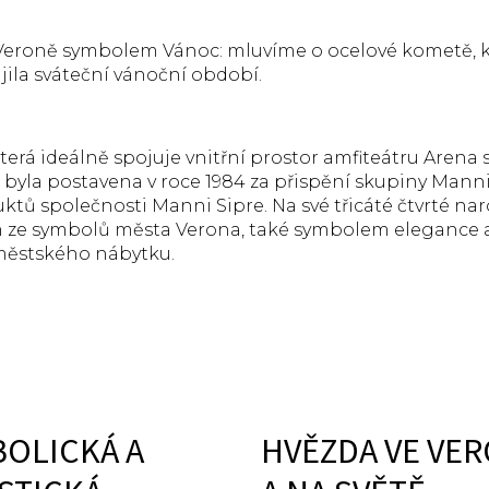
Veroně symbolem Vánoc: mluvíme o ocelové kometě, kter
jila sváteční vánoční období.
která ideálně spojuje vnitřní prostor amfiteátru Arena 
, byla postavena v roce 1984 za přispění skupiny Man
tů společnosti Manni Sipre. Na své třicáté čtvrté nar
 ze symbolů města Verona, také symbolem elegance a 
ěstského nábytku.
OLICKÁ A
HVĚZDA VE VE