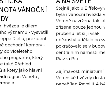
STICKÁ
A NA SVĚTĚ
NOTA VÁNOČNÍ
Stejně jako u Eiffelovy
byla i vánoční hvězda 
ZDY
Veroně navržena tak, a
í hvězda je dílem
zřízena pouze jednou: 
ího významu - vysvětlil
průběhu let si ji však
seppe Riello, prezident
občanství udělalo po 
ké obchodní komory -
pokračovalo se v budo
ý do víceletého
centrálním náměstí mě
ého programu, který
Piazza Bra.
e také Přehled
 a který jako hlavní
Zajímavost: miniaturní 
vidí region Veneto ,
Veronské hvězdy dosta
erona a
papež Jan Pavel II. A bý
mercio; dílo, které již
prezidenti Gorbačov a
 třicet let přináší
 a trvalé ekonomické