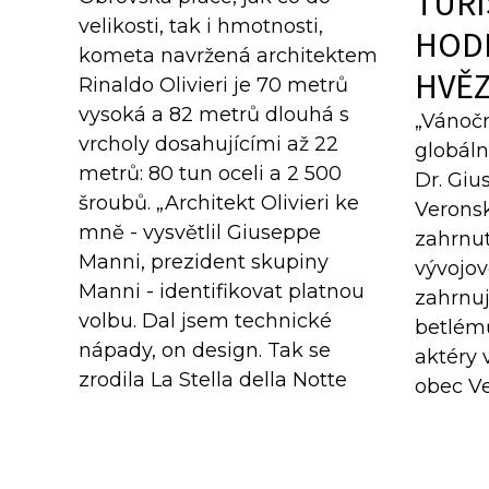
TURI
velikosti, tak i hmotnosti,
HOD
kometa navržená architektem
HVĚ
Rinaldo Olivieri je 70 metrů
vysoká a 82 metrů dlouhá s
„Vánočn
vrcholy dosahujícími až 22
globáln
metrů: 80 tun oceli a 2 500
Dr. Giu
šroubů. „Architekt Olivieri ke
Verons
mně - vysvětlil Giuseppe
zahrnut
Manni, prezident skupiny
vývojov
Manni - identifikovat platnou
zahrnuj
volbu. Dal jsem technické
betlémů
nápady, on design. Tak se
aktéry 
zrodila La Stella della Notte
obec V
Santa s výběrem jediného
Confcom
velkého svařovaného nosníku,
více než
který překonal všechny obtíže
značné