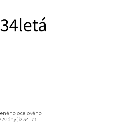
 34letá
ařeného ocelového
Arény již 34 let.