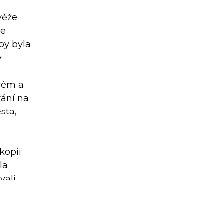
 věže
ve
by byla
v
svém a
vání na
sta,
kopii
la
valí
 Reagan.