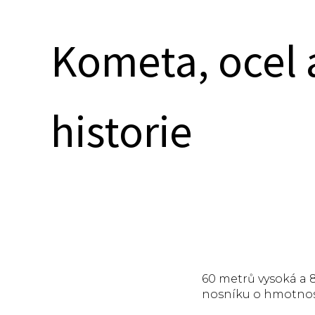
Kometa, ocel 
historie
60 metrů vysoká a 
nosníku o hmotnosti