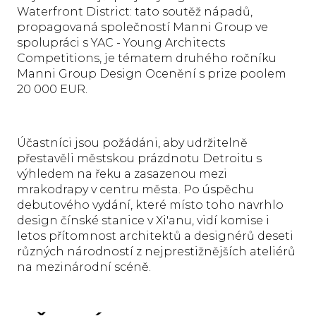
Waterfront District: tato soutěž nápadů,
propagovaná společností Manni Group ve
spolupráci s YAC - Young Architects
Competitions, je tématem druhého ročníku
Manni Group Design Ocenění s prize poolem
20 000 EUR.
Účastníci jsou požádáni, aby udržitelně
přestavěli městskou prázdnotu Detroitu s
výhledem na řeku a zasazenou mezi
mrakodrapy v centru města. Po úspěchu
debutového vydání, které místo toho navrhlo
design čínské stanice v Xi'anu, vidí komise i
letos přítomnost architektů a designérů deseti
různých národností z nejprestižnějších ateliérů
na mezinárodní scéně.