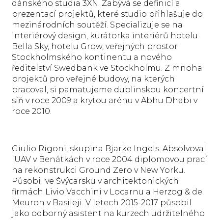
dánského studia 3XN. Zabývá se definicí a
prezentací projektů, které studio přihlašuje do
mezinárodních soutěží. Specializuje se na
interiérový design, kurátorka interiérů hotelu
Bella Sky, hotelu Grow, veřejných prostor
Stockholmského kontinentu a nového
ředitelství Swedbank ve Stockholmu. Z mnoha
projektů pro veřejné budovy, na kterých
pracoval, si pamatujeme dublinskou koncertní
síň v roce 2009 a krytou arénu v Abhu Dhabi v
roce 2010.
Giulio Rigoni, skupina Bjarke Ingels. Absolvoval
IUAV v Benátkách v roce 2004 diplomovou prací
na rekonstrukci Ground Zero v New Yorku.
Působil ve Švýcarsku v architektonických
firmách Livio Vacchini v Locarnu a Herzog & de
Meuron v Basileji. V letech 2015-2017 působil
jako odborný asistent na kurzech udržitelného