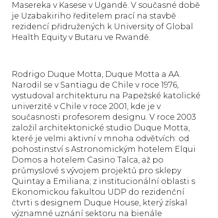
Masereka v Kasese v Ugandě. V současné době
je Uzabakiriho ředitelem prací na stavbě
rezidencí přidružených k University of Global
Health Equity v Butaru ve Rwandě.
Rodrigo Duque Motta, Duque Motta a AA.
Narodil se v Santiagu de Chile v roce 1976,
vystudoval architekturu na Papežské katolické
univerzitě v Chile v roce 2001, kde je v
současnosti profesorem designu. V roce 2003
založil architektonické studio Duque Motta,
které je velmi aktivní v mnoha odvětvích: od
pohostinství s Astronomickým hotelem Elqui
Domos a hotelem Casino Talca, až po
průmyslové s vývojem projektů pro sklepy
Quintay a Emiliana; z institucionální oblasti s
Ekonomickou fakultou UDP do rezidenční
čtvrti s designem Duque House, který získal
významné uznání sektoru na bienále