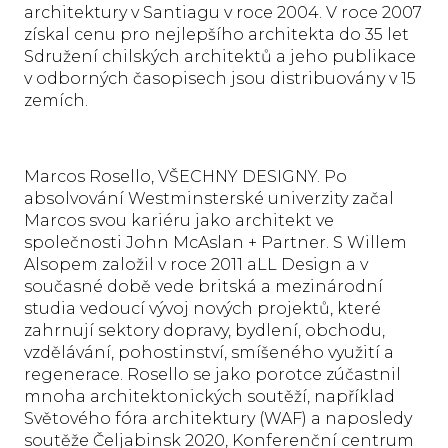
architektury v Santiagu v roce 2004. V roce 2007
získal cenu pro nejlepšího architekta do 35 let
Sdružení chilských architektů a jeho publikace
v odborných časopisech jsou distribuovány v 15
zemích.
Marcos Rosello, VŠECHNY DESIGNY. Po
absolvování Westminsterské univerzity začal
Marcos svou kariéru jako architekt ve
společnosti John McAslan + Partner. S Willem
Alsopem založil v roce 2011 aLL Design a v
současné době vede britská a mezinárodní
studia vedoucí vývoj nových projektů, které
zahrnují sektory dopravy, bydlení, obchodu,
vzdělávání, pohostinství, smíšeného využití a
regenerace. Rosello se jako porotce zúčastnil
mnoha architektonických soutěží, například
Světového fóra architektury (WAF) a naposledy
soutěže Čeljabinsk 2020, Konferenční centrum