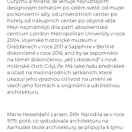
Curychu a Miláně, se věnuje nejrůznějším
designovým tématům po celém světě: od muzeí
po koncertní sály, od univerzitních center po
hotely, od nákupních center po obytné věže.
Mezi nejznámější díla patří: absolventské
centrum London Metropolitan University v roce
2004, Vojenské historické muzeum v
Drážďanech v roce 2011 a Sapphire v Berlíně
dokončené v roce 2016, aniž by se zapomnělo
na téměř dokončenou „věž Libeskind“ v nové
milánské čtvrti CityLife. Má také řadu přednášek
a účast na mezinárodních setkáních, které
ukazují jeho výraznou citlivost na umění ve
všech jeho formách a originální a udržitelnou
architekturu.
Marie Hesseldahl Larsen, 3XN. Narodila se v roce
1979, poté, co vystudovala architekturu na
Aarhuské škole architektury, se připojila k týmu