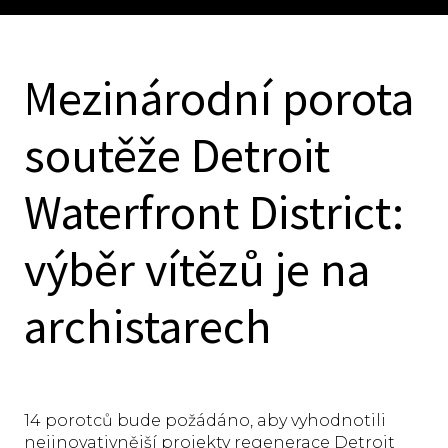
Mezinárodní porota
soutěže Detroit
Waterfront District:
výběr vítězů je na
archistarech
14 porotců bude požádáno, aby vyhodnotili
nejinovativnější projekty regenerace Detroit