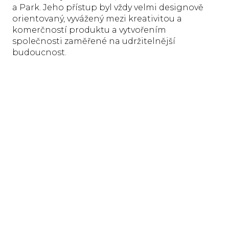
a Park. Jeho přístup byl vždy velmi designově
orientovaný, vyvážený mezi kreativitou a
komerčností produktu a vytvořením
společnosti zaměřené na udržitelnější
budoucnost.
Jorge P. Silva, architekti Aires Mateus. Narodil se
v Lisabonu v roce 1976, absolvoval architekturu
na univerzitě v Lusíadě v portugalském hlavním
městě v roce 1998: od tohoto roku spolupracuje
s ateliérovým fondemvydal Manuel Aires
Mateus, pro kterého pořádá řadu konferencí po
celém světě. Koordinuje také řadu
mezinárodních soutěží a projektů v oblasti
designu: v roce 2002 pro mezinárodní soutěž o
Velké egyptské muzeum (zvláštní cenu), v roce
2008 soutěž pro renovaci botanické zahrady a
oblasti Mayer Park v Lisabonu (vítězný projekt),
v 2019 víceúčelové budovy ve čtvrti Brazza v