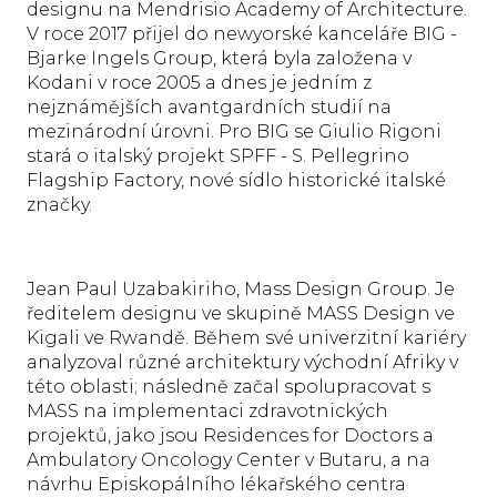
designu na Mendrisio Academy of Architecture.
V roce 2017 přijel do newyorské kanceláře BIG -
Bjarke Ingels Group, která byla založena v
Kodani v roce 2005 a dnes je jedním z
nejznámějších avantgardních studií na
mezinárodní úrovni. Pro BIG se Giulio Rigoni
stará o italský projekt SPFF - S. Pellegrino
Flagship Factory, nové sídlo historické italské
značky.
Jean Paul Uzabakiriho, Mass Design Group. Je
ředitelem designu ve skupině MASS Design ve
Kigali ve Rwandě. Během své univerzitní kariéry
analyzoval různé architektury východní Afriky v
této oblasti; následně začal spolupracovat s
MASS na implementaci zdravotnických
projektů, jako jsou Residences for Doctors a
Ambulatory Oncology Center v Butaru, a na
návrhu Episkopálního lékařského centra