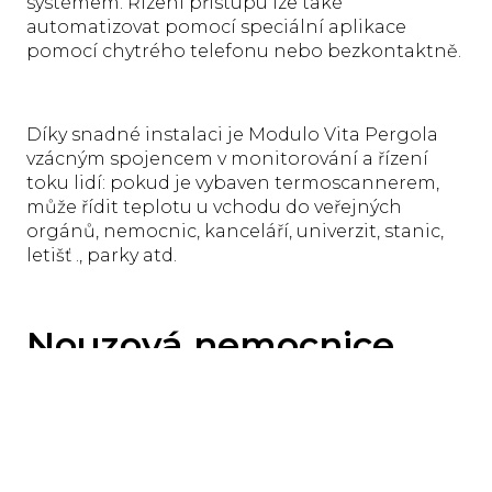
systémem. Řízení přístupu lze také
automatizovat pomocí speciální aplikace
pomocí chytrého telefonu nebo bezkontaktně.
Díky snadné instalaci je Modulo Vita Pergola
vzácným spojencem v monitorování a řízení
toku lidí: pokud je vybaven termoscannerem,
může řídit teplotu u vchodu do veřejných
orgánů, nemocnic, kanceláří, univerzit, stanic,
letišť ., parky atd.
Nouzová nemocnice
Covid
Modularita systému znamená, že každý prvek
může být použit samostatně nebo v kombinaci
s ostatními, což znásobuje mezery a funkce