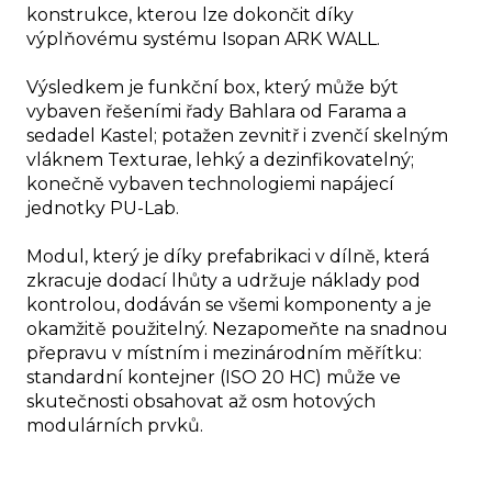
konstrukce, kterou lze dokončit díky
výplňovému systému Isopan ARK WALL.
Výsledkem je funkční box, který může být
vybaven řešeními řady Bahlara od Farama a
sedadel Kastel; potažen zevnitř i zvenčí skelným
vláknem Texturae, lehký a dezinfikovatelný;
konečně vybaven technologiemi napájecí
jednotky PU-Lab.
Modul, který je díky prefabrikaci v dílně, která
zkracuje dodací lhůty a udržuje náklady pod
kontrolou, dodáván se všemi komponenty a je
okamžitě použitelný. Nezapomeňte na snadnou
přepravu v místním i mezinárodním měřítku:
standardní kontejner (ISO 20 HC) může ve
skutečnosti obsahovat až osm hotových
modulárních prvků.