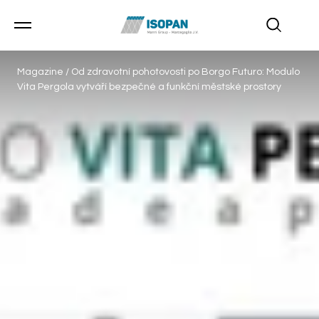
Magazine
/
Od zdravotní pohotovosti po Borgo Futuro: Modulo
Vita Pergola vytváří bezpečné a funkční městské prostory