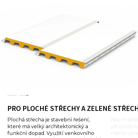
PRO PLOCHÉ STŘECHY A ZELENÉ STŘEC
PRO ST
Plochá střecha je stavební řešení,
Návrh stř
které má velký architektonický a
při vývoji
funkční dopad. Využití venkovního
nabízí výr