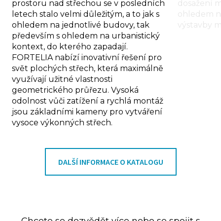
prostoru nad střechou se v posledních
dosažení m
letech stalo velmi důležitým, a to jak s
ohledem na
ohledem na jednotlivé budovy, tak
výstavby m
především s ohledem na urbanistický
kontext, do kterého zapadají.
FORTELIA nabízí inovativní řešení pro
svět plochých střech, která maximálně
využívají užitné vlastnosti
geometrického průřezu. Vysoká
odolnost vůči zatížení a rychlá montáž
jsou základními kameny pro vytváření
vysoce výkonných střech.
DALŠÍ INFORMACE O KATALOGU