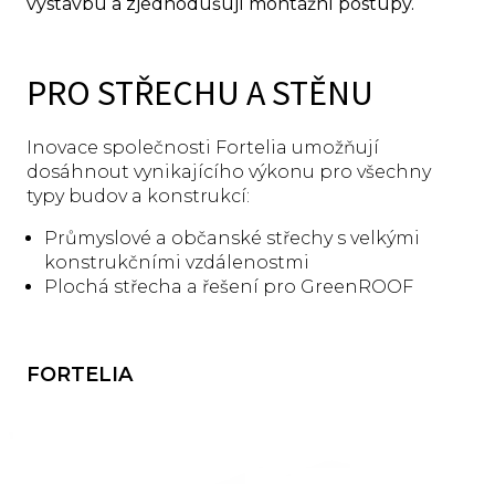
výstavbu a zjednodušují montážní postupy.
PRO STŘECHU A STĚNU
Inovace společnosti Fortelia umožňují
dosáhnout vynikajícího výkonu pro všechny
typy budov a konstrukcí:
Průmyslové a občanské střechy s velkými
konstrukčními vzdálenostmi
Plochá střecha a řešení pro GreenROOF
FORTELIA