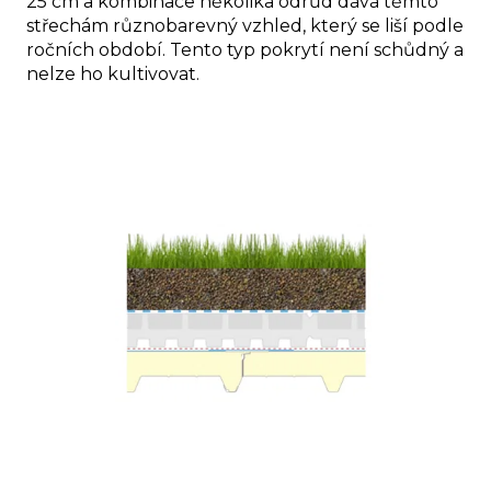
25 cm a kombinace několika odrůd dává těmto
střechám různobarevný vzhled, který se liší podle
ročních období. Tento typ pokrytí není schůdný a
nelze ho kultivovat.