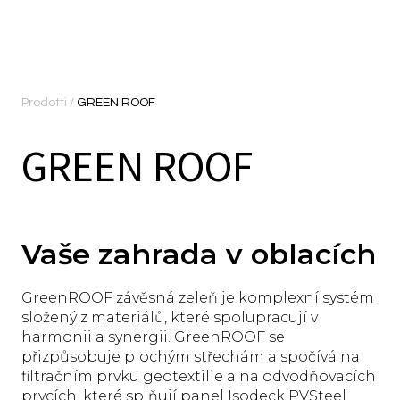
Prodotti
/
GREEN ROOF
GREEN ROOF
Vaše zahrada v oblacích
GreenROOF závěsná zeleň je komplexní systém
složený z materiálů, které spolupracují v
harmonii a synergii. GreenROOF se
přizpůsobuje plochým střechám a spočívá na
filtračním prvku geotextilie a na odvodňovacích
prvcích, které splňují panel Isodeck PVSteel.