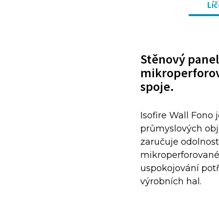
Líč
Stěnový panel 
mikroperforo
spoje.
Isofire Wall Fono
průmyslových objek
zaručuje odolnost
mikroperforovanéh
uspokojování potř
výrobních hal.