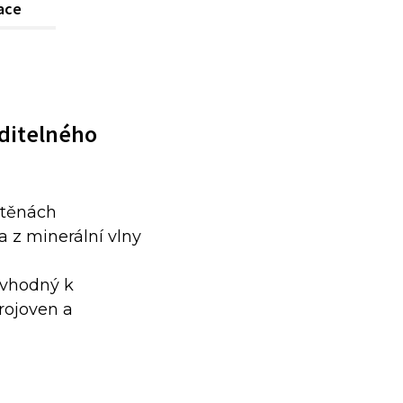
kace
ditelného
 stěnách
a z minerální vlny
 vhodný k
rojoven a