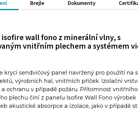
ení
Brejle
Dokumenty
Certifi
isofire wall fono z minerální vlny, s
vaným vnitřním plechem a systémem vi
 je krycí sendvičový panel navržený pro použití na
tů, výrobních hal, vnitřních příček. Izolační vrstv
 a ochranu v případě požáru. Přítomnost vnitřního
o plechu činí z panelu Isofire Wall Fono výrobek
eb akustické absorpce a izolace, jako v případě st