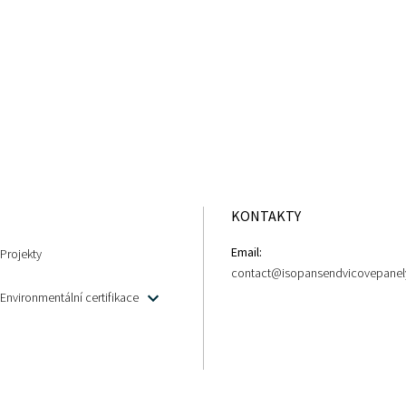
KONTAKTY
Email:
Projekty
contact@isopansendvicovepanel
Environmentální certifikace