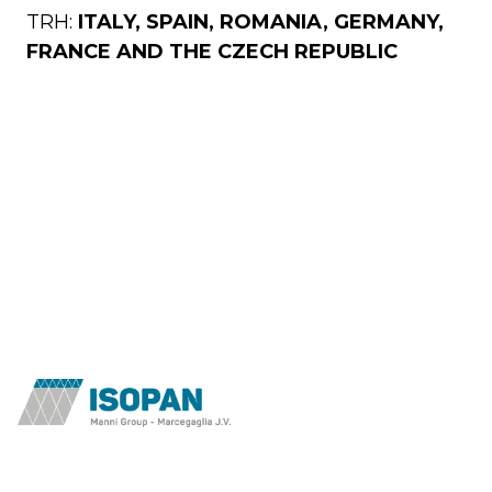
TRH:
ITALY, SPAIN, ROMANIA, GERMANY,
0
50
60
80
100
120
140
150
FRANCE AND THE CZECH REPUBLIC
a
50
60
80
100
120
140