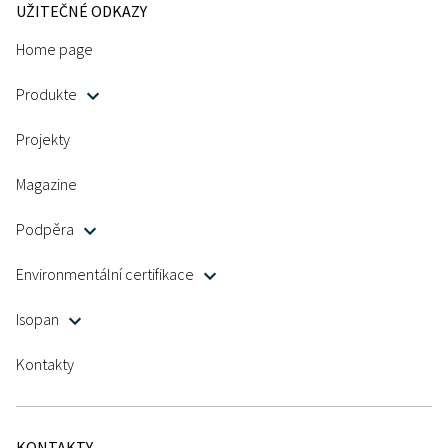
UŽITEČNÉ ODKAZY
Home page
Produkte
Projekty
Magazine
Tloušťka
Podpěra
40
50
60
80
100
120
140
Environmentální certifikace
Isopan
Kontakty
KONTAKTY