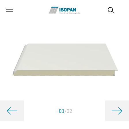
01
/
02