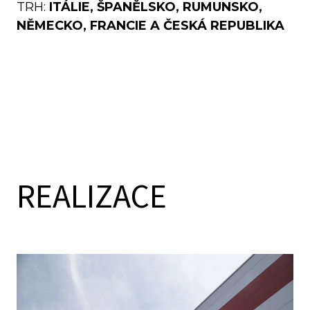
TRH:
ITÁLIE, ŠPANĚLSKO, RUMUNSKO,
0
50
60
80
100
120
140
150
NĚMECKO, FRANCIE A ČESKÁ REPUBLIKA
REALIZACE
a
50
60
80
100
120
140