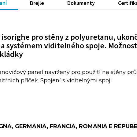
ení
Brejle
Dokumenty
Certifi
isorighe pro stěny z polyuretanu, ukonč
a systémem viditelného spoje. Možnos
okládky
 sendvičový panel navržený pro použití na stěny p
itřních příček. Spojení s viditelnými spoji
AGNA, GERMANIA, FRANCIA, ROMANIA E REPUB