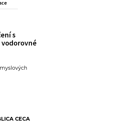
kace
ení s
t vodorovné
růmyslových
BLICA CECA