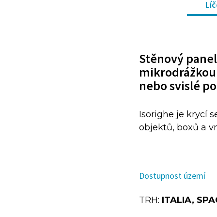
Líč
Stěnový panel 
mikrodrážkou 
nebo svislé p
Isorighe je krycí
objektů, boxů a vn
Dostupnost území
TRH:
ITALIA, SP